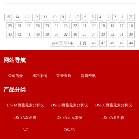
15
14
13
12
11
10
9
8
7
6
5
4
3
2
1
页
29
28
27
26
25
24
23
22
21
20
19
18
17
16
43
42
41
40
39
38
37
36
35
34
33
32
31
30
共48页 571条
末页
48
47
46
45
44
网站导航
公司简介
成功案例
荣誉资质
新闻资讯
产品分类
DS-3A微量元素分析仪
DS-3B微量元素分析仪
DS-3C微量元素分析仪
DS-3A双通道
DS-3A五元素仪
DS-3A血铅仪
3-C
DS-3B